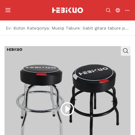
Ev
|
Bütün Kateqoriya
|
Musiqi Tabure
|
Sabit gitara tabure portativ gitara tabure