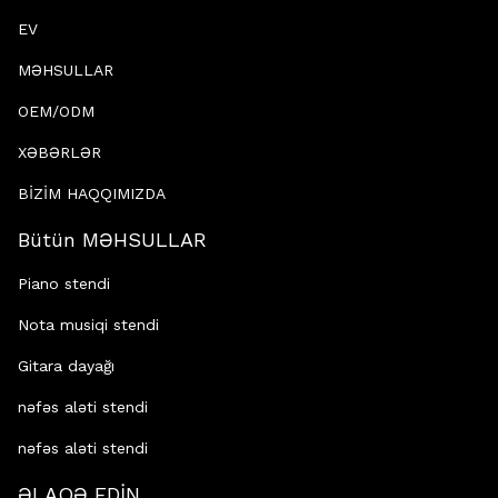
EV
MƏHSULLAR
OEM/ODM
XƏBƏRLƏR
BİZİM HAQQIMIZDA
Bütün MƏHSULLAR
Piano stendi
Nota musiqi stendi
Gitara dayağı
nəfəs aləti stendi
nəfəs aləti stendi
ƏLAQƏ EDİN