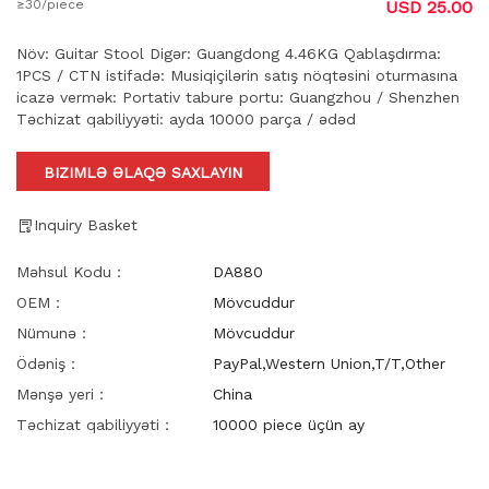
≥30/piece
USD 25.00
Növ: Guitar Stool Digər: Guangdong 4.46KG Qablaşdırma:
1PCS / CTN istifadə: Musiqiçilərin satış nöqtəsini oturmasına
icazə vermək: Portativ tabure portu: Guangzhou / Shenzhen
Təchizat qabiliyyəti: ayda 10000 parça / ədəd
BIZIMLƏ ƏLAQƏ SAXLAYIN
Inquiry Basket
Məhsul Kodu：
DA880
OEM：
Mövcuddur
Nümunə：
Mövcuddur
Ödəniş：
PayPal,Western Union,T/T,Other
Mənşə yeri：
China
Təchizat qabiliyyəti：
10000 piece üçün ay