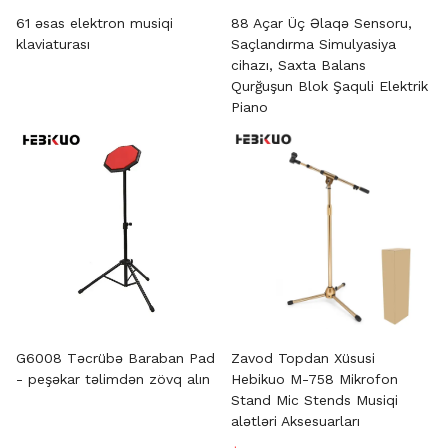
61 əsas elektron musiqi
88 Açar Üç Əlaqə Sensoru,
klaviaturası
Saçlandırma Simulyasiya
cihazı, Saxta Balans
Qurğuşun Blok Şaquli Elektrik
Piano
G6008 Təcrübə Baraban Pad
Zavod Topdan Xüsusi
- peşəkar təlimdən zövq alın
Hebikuo M-758 Mikrofon
Stand Mic Stends Musiqi
alətləri Aksesuarları