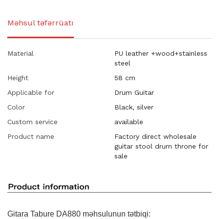
Məhsul təfərrüatı
Material
PU leather +wood+stainless
steel
Height
58 cm
Applicable for
Drum Guitar
Color
Black, silver
Custom service
available
Product name
Factory direct wholesale
guitar stool drum throne for
sale