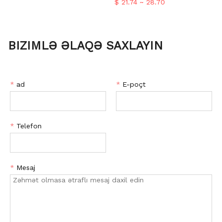
$ 21.74 ~ 28.70
BIZIMLƏ ƏLAQƏ SAXLAYIN
*
ad
*
E-poçt
*
Telefon
*
Mesaj