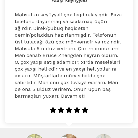
Yaxşı keyfiyyət!
Məhsulun keyfiyyəti çox təqdirəlayiqdir. Baza 
telefonu dayanmaq və saxlamaq üçün 
ağırdır. Dirək/çubuq həqiqətən 
dəmir/poladdan hazırlanmışdır. Telefonun 
üst tutacağı özü çox möhkəmdir və rezindir. 
Məhsula 5 ulduz verirəm. Çox məmnunam! 
Mən cənab Bruce Zhengdən heyran oldum. 
O, çox yaxşı satış adamıdır, xırda məsələləri 
çox yaxşı həll edir və ən yaxşı həll yollarını 
axtarır. Müştərilərlə münasibətdə çox 
səbirlidir. Mən onu çox tövsiyə edirəm. Mən 
də ona 5 ulduz verirəm. Onun üçün baş 
barmaqları yuxarı! Davam et!