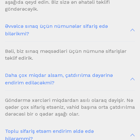
aşağıda qeyd edin. Biz sizə ən əhatəli təklifi
göndərəcəyik.
Əvvəlcə sınaq üçün nümunələr sifariş edə
bilərikmi?
Bəli, biz sınaq məqsədləri üçün nümunə sifarişlər
təklif edirik.
Daha çox miqdar alsam, çatdırılma dəyərinə
endirim ediləcəkmi?
Göndərmə xərcləri miqdardan asılı olaraq dəyişir. Nə
qədər çox sifariş etsəniz, vahid başına orta çatdırılma
dərəcəsi bir o qədər aşağı olar.
Toplu sifariş etsəm endirim əldə edə
bilərəmmi?