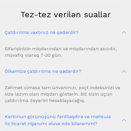
Tez-tez verilən suallar
Çatdırılma vaxtınız nə qədərdir?
Sifarişinizin miqdarından və miqdarından asılıdır,
müvafiq olaraq 7-30 gün.
Ölkəmizə çatdırılma nə qədərdir?
Zəhmət olmasa tam ünvanınızı, poçt indeksinizi və
sizə lazım olan miqdarı göstərin. Biz sizin üçün
çatdırılma dəyərini hesablayacağıq.
Kartonun görünüşünü fərdiləşdirə və məhsula
öz ticarət nişanımı əlavə edə bilərəmmi?