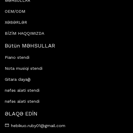
MƏHSULLAR
OEM/ODM
XƏBƏRLƏR
BİZİM HAQQIMIZDA
Bütün MƏHSULLAR
Piano stendi
Nota musiqi stendi
Gitara dayağı
nəfəs aləti stendi
nəfəs aləti stendi
ƏLAQƏ EDİN
hebikuo.ruby01@gmail.com