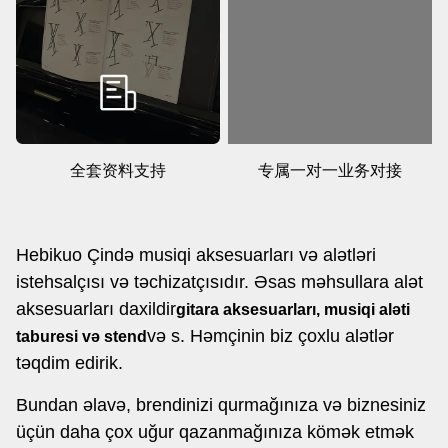
全套资料支持
专属一对一业务对接
Hebikuo Çində musiqi aksesuarları və alətləri
istehsalçısı və təchizatçısıdır. Əsas məhsullara alət
aksesuarları daxildir
gitara aksesuarları, musiqi aləti
və s. Həmçinin biz çoxlu alətlər
taburesi və stend
təqdim edirik.
Bundan əlavə, brendinizi qurmağınıza və biznesiniz
üçün daha çox uğur qazanmağınıza kömək etmək