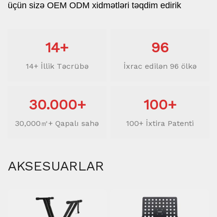
üçün sizə OEM ODM xidmətləri təqdim edirik
14+
96
14+ İllik Təcrübə
İxrac edilən 96 ölkə
30.000+
100+
30,000㎡+ Qapalı sahə
100+ İxtira Patenti
AKSESUARLAR