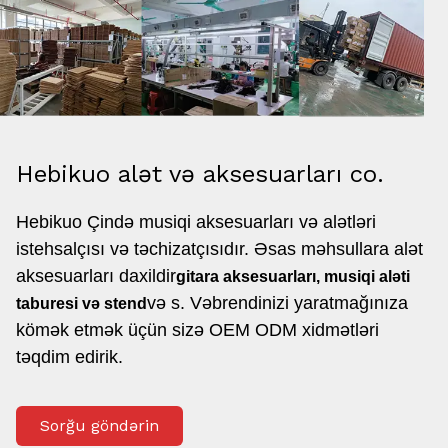
Hebikuo alət və aksesuarları co.
Hebikuo Çində musiqi aksesuarları və alətləri
istehsalçısı və təchizatçısıdır. Əsas məhsullara alət
aksesuarları daxildir
gitara aksesuarları, musiqi aləti
və s. Və
brendinizi yaratmağınıza
taburesi və stend
kömək etmək üçün sizə OEM ODM xidmətləri
təqdim edirik.
Sorğu göndərin