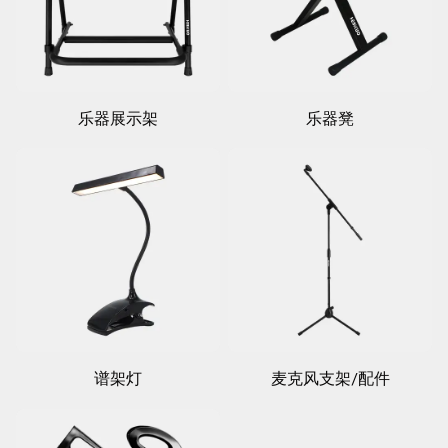
乐器展示架
乐器凳
谱架灯
麦克风支架/配件