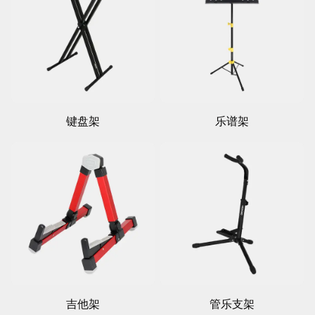
键盘架
乐谱架
吉他架
管乐支架