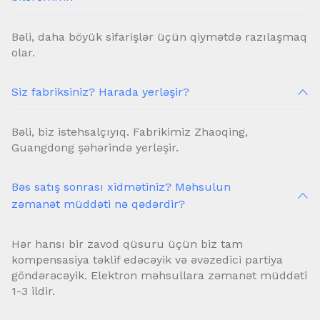
Bəli, daha böyük sifarişlər üçün qiymətdə razılaşmaq
olar.
Siz fabriksiniz? Harada yerləşir?
Bəli, biz istehsalçıyıq. Fabrikimiz Zhaoqing,
Guangdong şəhərində yerləşir.
Bəs satış sonrası xidmətiniz? Məhsulun
zəmanət müddəti nə qədərdir?
Hər hansı bir zavod qüsuru üçün biz tam
kompensasiya təklif edəcəyik və əvəzedici partiya
göndərəcəyik. Elektron məhsullara zəmanət müddəti
1-3 ildir.