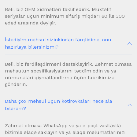
Bəli, biz OEM xidmətləri təklif edirik. Müxtəlif
seriyalar üçün minimum sifariş miqdarı 60 ilə 300
ədəd arasında dəyişir.
İstədiyim məhsul sizinkindən fərqlidirsə, onu
hazırlaya bilərsinizmi?
Bəli, biz fərdiləşdirməni dəstəkləyirik. Zəhmət olmasa
məhsulun spesifikasiyalarını təqdim edin və ya
nümunələri qiymətləndirmə üçün fabrikimizə
göndərin.
Daha çox məhsul üçün kotirovkaları necə ala
bilərəm?
Zəhmət olmasa WhatsApp və ya e-poçt vasitəsilə
bizimlə əlaqə saxlayın və ya əlaqə məlumatlarınızı